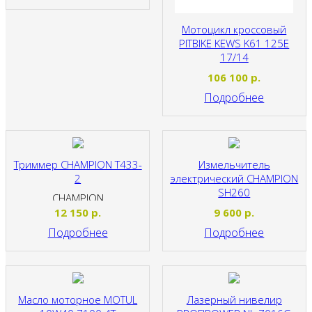
Мотоцикл кроссовый
PITBIKE KEWS K61 125E
17/14
MOTOLAND
106 100
р.
Подробнее
Триммер CHAMPION T433-
Измельчитель
2
электрический CHAMPION
SH260
CHAMPION
CHAMPION
12 150
р.
9 600
р.
Подробнее
Подробнее
Масло моторное MOTUL
Лазерный нивелир