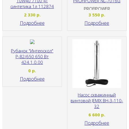
10W40 7100 4T
PROFIPOWER NL-7016G
синтетика 1л 112874
PROFIPOWER
MOTUL
2 330
р.
3 550
р.
Подробнее
Подробнее
Рубанок "Интерскол"
Р-82/650 650 Вт
424.1.0.00
0
р.
Подробнее
Насос скважинный
винтовой JEMIX ВН-3-110-
32
JEMIX
6 600
р.
Подробнее