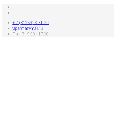
+ 7 (81153) 3-71-20
vlparma@mail.ru
Пн - Пт 9:00 - 17:00