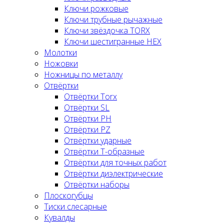
Ключи рожковые
Ключи трубные рычажные
Ключи звёздочка TORX
Ключи шестигранные HEX
Молотки
Ножовки
Ножницы по металлу
Отвёртки
Отвёртки Torx
Отвёртки SL
Отвёртки PH
Отвёртки PZ
Отвёртки ударные
Отвёртки Т-образные
Отвёртки для точных работ
Отвёртки диэлектрические
Отвёртки наборы
Плоскогубцы
Тиски слесарные
Кувалды