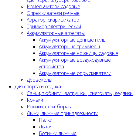
Измельчители садовые
Опрыскиватели ручные
Аэратор, скарификатор
Триммер электрический
Аккумуляторные агрегаты
Аккумуляторные цепные пилы
Аккумуляторные триммеры
Аккумуляторные ножницы садовые
Аккумуляторные воздуходувные
устройства
Аккумуляторные опрыскиватели
Дровоколы
Для спорта и отдыха
Санки, тюбинги "ватрушки", снегокаты, ледянки
Коньки
Ролики, скейтборды
Лыжи, лыжные принадлежности
Палки
Лыжи
Ботинки лыжные