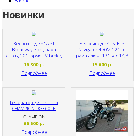
В конец
Новинки
Велосипед 28" AIST
Велосипед 24" STELS
Broadway 7 ск., рама
Navigator 450MD 21ск.
сталь, 20" тормоз V-brake,
рама алюм. 13" вес 14,8
17.4кг
кг
16 300
р.
15 600
р.
AIST
STELS
Подробнее
Подробнее
Генератор дизельный
CHAMPION DG3601E
CHAMPION
66 600
р.
Подробнее