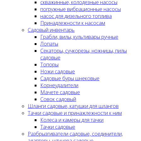
скважинные, колодезные насосы
погружные вибрационные насосы
насос для дизельного топлива
Принадлежности к насосам
Садовый инвентарь
Грабли, вилы, культивары ручные
Лопаты
Секаторы, сучкорезы, ножницы, пилы
садовые
Топоры
Ножи садовые
Садовые буры шнековые
Корнеудалители
Мачете садовые
Совок садовый
Шланги садовые, катушки для шлангов
Тачки садовые и принажлежности к ним
Колеса и камеры для тачки
Тачки садовые
Разбрызгиватели садовые, соединители,
адаптеры, штуцера садовые