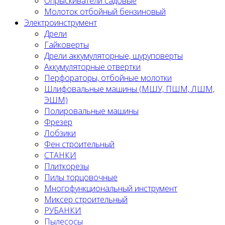
Опрыскиватели садовые
Молоток отбойный бензиновый
Электроинструмент
Дрели
Гайковерты
Дрели аккумуляторные, шуруповерты
Аккумуляторные отвертки
Перфораторы, отбойные молотки
Шлифовальные машины (МШУ, ПШМ, ЛШМ,
ЭШМ)
Полировальные машины
Фрезер
Лобзики
Фен строительный
СТАНКИ
Плиткорезы
Пилы торцовочные
Многофункциональный инструмент
Миксер строительный
РУБАНКИ
Пылесосы