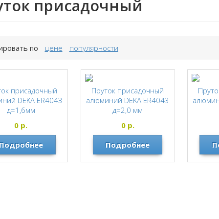
уток присадочный
ировать по
цене
популярности
ток присадочный
Пруток присадочный
Пруто
иний DEKA ER4043
алюминий DEKA ER4043
алюмин
д=1,6мм
д=2,0 мм
DEKA
DEKA
0
р.
0
р.
Подробнее
Подробнее
П