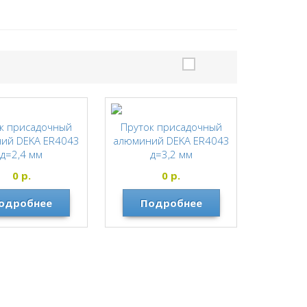
к присадочный
Пруток присадочный
ий DEKA ER4043
алюминий DEKA ER4043
д=2,4 мм
д=3,2 мм
DEKA
DEKA
0
р.
0
р.
одробнее
Подробнее