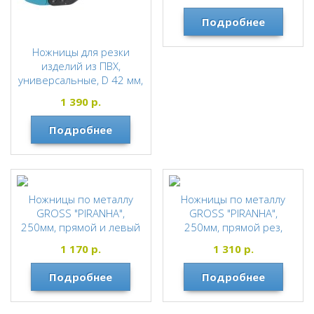
Подробнее
Ножницы для резки
изделий из ПВХ,
универсальные, D 42 мм,
порошковое покрытие
1 390
р.
рукояток Gross
GROSS
Подробнее
Ножницы по металлу
Ножницы по металлу
GROSS "PIRANHA",
GROSS "PIRANHA",
250мм, прямой и левый
250мм, прямой рез,
рез, сталь-СrMo,
сталь - CrMo,
1 170
р.
1 310
р.
двухкомпонентные
двухкомпонентные
рукоятки
рукоятки
Подробнее
Подробнее
GROSS
GROSS