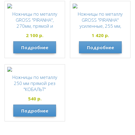
Ножницы по металлу
Ножницы по металлу
GROSS "PIRANHA",
GROSS "PIRANHA"
270мм, прямой и
усиленные, 255 мм,
правый проходной рез,
прямой рез, сталь-СrMo,
2 100
р.
1 420
р.
сталь-СrMo,
двухкомпонентные
двухкомпонентные
рукоятки
Подробнее
Подробнее
рукоятки
GROSS
GROSS
Ножницы по металлу
250 мм прямой рез
"КОБАЛЬТ"
GROSS
540
р.
Подробнее