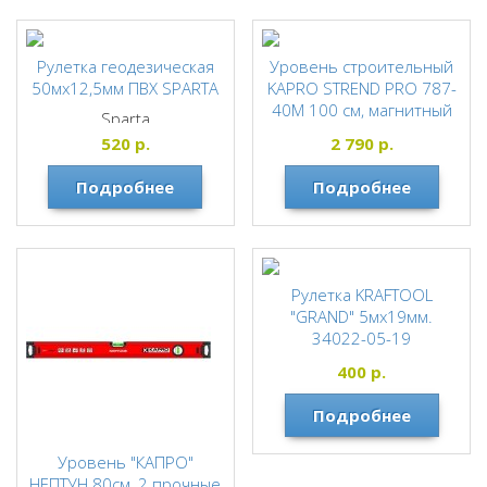
Рулетка геодезическая
Уровень строительный
50мх12,5мм ПВХ SPARTA
KAPRO STREND PRO 787-
40М 100 см, магнитный
Sparta
787-40-100M
520
р.
2 790
р.
Подробнее
Подробнее
Рулетка KRAFTOOL
"GRAND" 5мx19мм.
34022-05-19
KRAFTOOL
400
р.
Подробнее
Уровень "КАПРО"
НЕПТУН 80см, 2 прочные