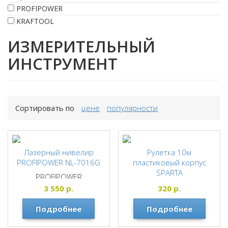
PROFIPOWER
KRAFTOOL
ИЗМЕРИТЕЛЬНЫЙ
ИНСТРУМЕНТ
Сортировать по
цене
популярности
Лазерный нивелир
Рулетка 10м
PROFIPOWER NL-7016G
пластиковый корпус
SPARTA
PROFIPOWER
Sparta
3 550
р.
320
р.
Подробнее
Подробнее