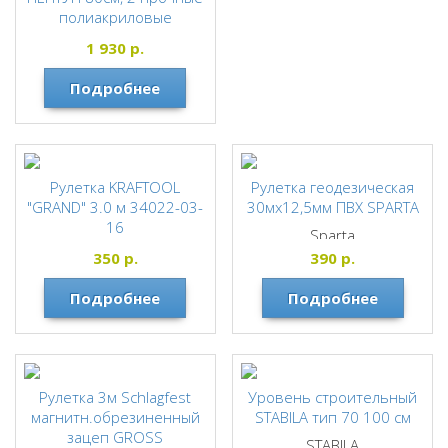
полиакриловые
колбы,легкий прочный
1 930
р.
алюм.корпус.,точность
0.5мм,фрезерованная
Подробнее
рабочая поверхность
Рулетка KRAFTOOL
Рулетка геодезическая
"GRAND" 3.0 м 34022-03-
30мх12,5мм ПВХ SPARTA
16
Sparta
KRAFTOOL
350
р.
390
р.
Подробнее
Подробнее
Рулетка 3м Schlagfest
Уровень строительный
магнитн.обрезиненный
STABILA тип 70 100 см
зацеп GROSS
STABILA