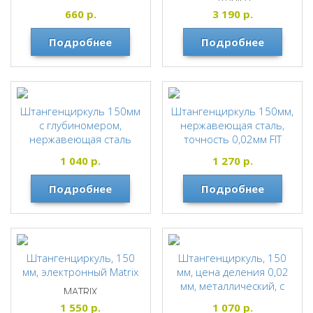
GROSS
660
р.
3 190
р.
Подробнее
Подробнее
Штангенциркуль 150мм
Штангенциркуль 150мм,
с глубиномером,
нержавеющая сталь,
нержавеющая сталь
точность 0,02мм FIT
STAYER PROFI
FIT
1 040
р.
1 270
р.
FIT
Подробнее
Подробнее
Штангенциркуль, 150
Штангенциркуль, 150
мм, электронный Matrix
мм, цена деления 0,02
мм, металлический, с
MATRIX
глубиномером Matrix
1 550
р.
1 070
р.