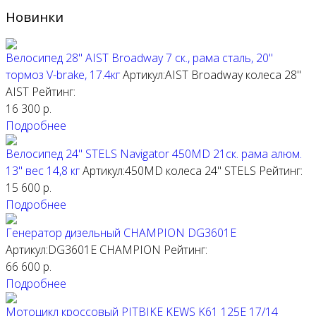
Новинки
Велосипед 28" AIST Broadway 7 ск., рама сталь, 20"
тормоз V-brake, 17.4кг
Артикул:AIST Broadway колеса 28"
AIST
Рейтинг:
16 300
р.
Подробнее
Велосипед 24" STELS Navigator 450MD 21ск. рама алюм.
13" вес 14,8 кг
Артикул:450MD колеса 24"
STELS
Рейтинг:
15 600
р.
Подробнее
Генератор дизельный CHAMPION DG3601E
Артикул:DG3601E
CHAMPION
Рейтинг:
66 600
р.
Подробнее
Мотоцикл кроссовый PITBIKE KEWS K61 125E 17/14