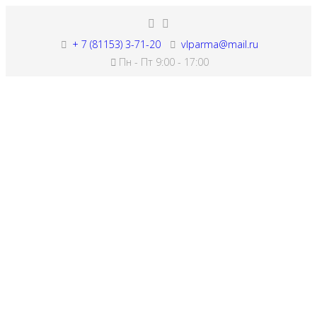
+ 7 (81153) 3-71-20
vlparma@mail.ru
Пн - Пт 9:00 - 17:00