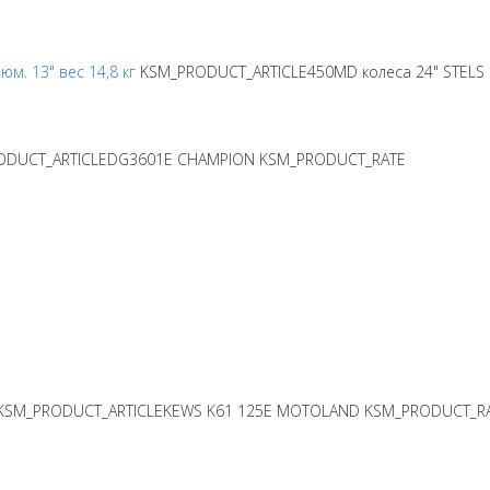
м. 13" вес 14,8 кг
KSM_PRODUCT_ARTICLE450MD колеса 24"
STELS
ODUCT_ARTICLEDG3601E
CHAMPION
KSM_PRODUCT_RATE
KSM_PRODUCT_ARTICLEKEWS K61 125E
MOTOLAND
KSM_PRODUCT_R