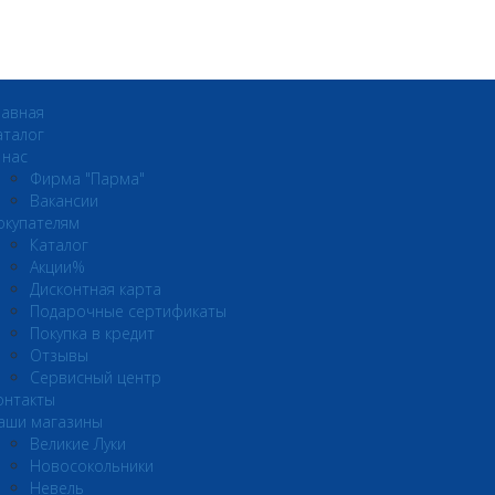
лавная
аталог
 нас
Фирма "Парма"
Вакансии
окупателям
Каталог
Акции%
Дисконтная карта
Подарочные сертификаты
Покупка в кредит
Отзывы
Сервисный центр
онтакты
аши магазины
Великие Луки
Новосокольники
Невель