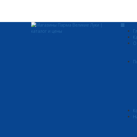
Г
К
О
П
К
Н