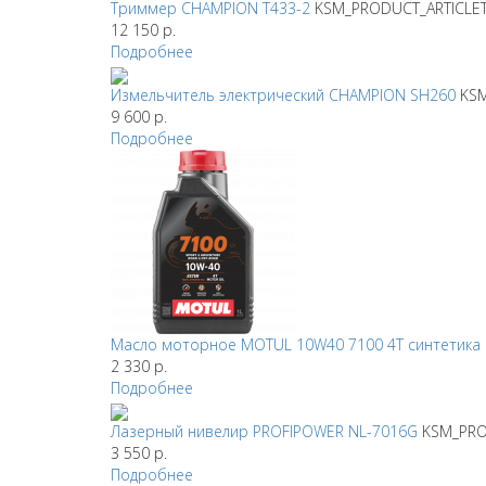
Триммер CHAMPION T433-2
KSM_PRODUCT_ARTICLET
12 150
р.
Подробнее
Измельчитель электрический CHAMPION SH260
KS
9 600
р.
Подробнее
Масло моторное MOTUL 10W40 7100 4T синтетика 
2 330
р.
Подробнее
Лазерный нивелир PROFIPOWER NL-7016G
KSM_PRO
3 550
р.
Подробнее