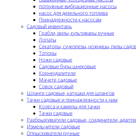
погружные вибрационные насосы
насос для дизельного топлива
Принадлежности к насосам
Садовый инвентарь
Грабли, вилы, культивары ручные
Лопаты
Секаторы, сучкорезы, ножницы, пилы садо
Топоры
Ножи садовые
Садовые буры шнековые
Корнеудалители
Мачете садовые
Совок садовый
Шланги садовые, катушки для шлангов
Тачки садовые и принажлежности к ним
Колеса и камеры для тачки
Тачки садовые
Разбрызгиватели садовые, соединители, адапте
Измельчители садовые
Опрыскиватели ручные