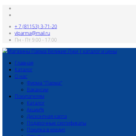
+ 7 (81153) 3-71-20
vlparma@mail.ru
Пн - Пт 9:00 - 17:00
Главная
Каталог
О нас
Фирма "Парма"
Вакансии
Покупателям
Каталог
Акции%
Дисконтная карта
Подарочные сертификаты
Покупка в кредит