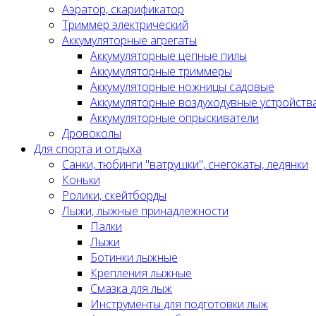
Аэратор, скарификатор
Триммер электрический
Аккумуляторные агрегаты
Аккумуляторные цепные пилы
Аккумуляторные триммеры
Аккумуляторные ножницы садовые
Аккумуляторные воздуходувные устройств
Аккумуляторные опрыскиватели
Дровоколы
Для спорта и отдыха
Санки, тюбинги "ватрушки", снегокаты, ледянки
Коньки
Ролики, скейтборды
Лыжи, лыжные принадлежности
Палки
Лыжи
Ботинки лыжные
Крепления лыжные
Смазка для лыж
Инструменты для подготовки лыж