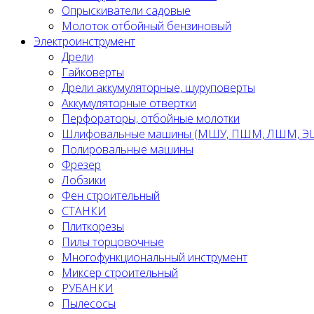
Опрыскиватели садовые
Молоток отбойный бензиновый
Электроинструмент
Дрели
Гайковерты
Дрели аккумуляторные, шуруповерты
Аккумуляторные отвертки
Перфораторы, отбойные молотки
Шлифовальные машины (МШУ, ПШМ, ЛШМ, 
Полировальные машины
Фрезер
Лобзики
Фен строительный
СТАНКИ
Плиткорезы
Пилы торцовочные
Многофункциональный инструмент
Миксер строительный
РУБАНКИ
Пылесосы