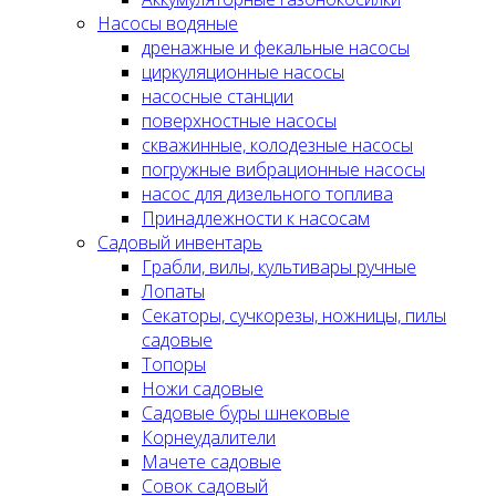
Насосы водяные
дренажные и фекальные насосы
циркуляционные насосы
насосные станции
поверхностные насосы
скважинные, колодезные насосы
погружные вибрационные насосы
насос для дизельного топлива
Принадлежности к насосам
Садовый инвентарь
Грабли, вилы, культивары ручные
Лопаты
Секаторы, сучкорезы, ножницы, пилы
садовые
Топоры
Ножи садовые
Садовые буры шнековые
Корнеудалители
Мачете садовые
Совок садовый