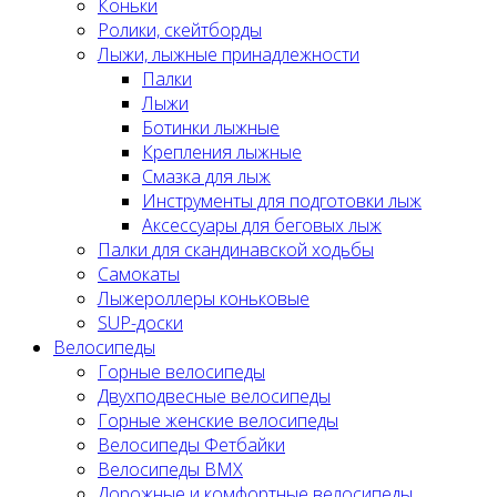
Коньки
Ролики, скейтборды
Лыжи, лыжные принадлежности
Палки
Лыжи
Ботинки лыжные
Крепления лыжные
Смазка для лыж
Инструменты для подготовки лыж
Аксессуары для беговых лыж
Палки для скандинавской ходьбы
Самокаты
Лыжероллеры коньковые
SUP-доски
Велосипеды
Горные велосипеды
Двухподвесные велосипеды
Горные женские велосипеды
Велосипеды Фетбайки
Велосипеды BMX
Дорожные и комфортные велосипеды