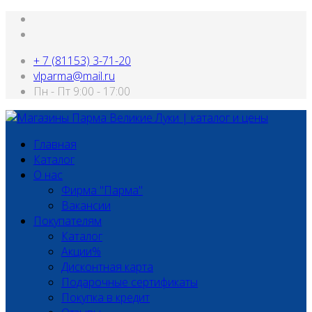
+ 7 (81153) 3-71-20
vlparma@mail.ru
Пн - Пт 9:00 - 17:00
Главная
Каталог
О нас
Фирма "Парма"
Вакансии
Покупателям
Каталог
Акции%
Дисконтная карта
Подарочные сертификаты
Покупка в кредит