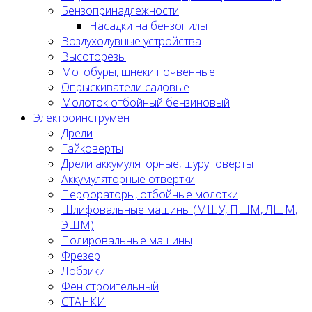
Бензопринадлежности
Насадки на бензопилы
Воздуходувные устройства
Высоторезы
Мотобуры, шнеки почвенные
Опрыскиватели садовые
Молоток отбойный бензиновый
Электроинструмент
Дрели
Гайковерты
Дрели аккумуляторные, шуруповерты
Аккумуляторные отвертки
Перфораторы, отбойные молотки
Шлифовальные машины (МШУ, ПШМ, ЛШМ,
ЭШМ)
Полировальные машины
Фрезер
Лобзики
Фен строительный
СТАНКИ