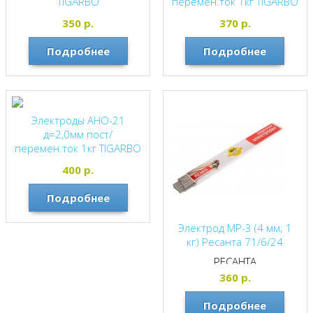
TIGARBO
перемен.ток 1кг TIGARBO
TIGARBO
TIGARBO
350
р.
370
р.
Подробнее
Подробнее
Электроды АНО-21
д=2,0мм пост/
перемен.ток 1кг TIGARBO
TIGARBO
400
р.
Подробнее
Электрод МР-3 (4 мм; 1
кг) Ресанта 71/6/24
РЕСАНТА
360
р.
Подробнее