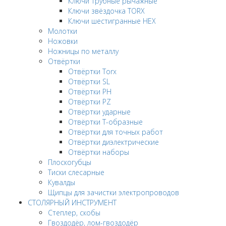
Ключи трубные рычажные
Ключи звёздочка TORX
Ключи шестигранные HEX
Молотки
Ножовки
Ножницы по металлу
Отвёртки
Отвёртки Torx
Отвёртки SL
Отвёртки PH
Отвёртки PZ
Отвёртки ударные
Отвёртки Т-образные
Отвёртки для точных работ
Отвёртки диэлектрические
Отвёртки наборы
Плоскогубцы
Тиски слесарные
Кувалды
Щипцы для зачистки электропроводов
СТОЛЯРНЫЙ ИНСТРУМЕНТ
Степлер, скобы
Гвоздодёр, лом-гвоздодёр