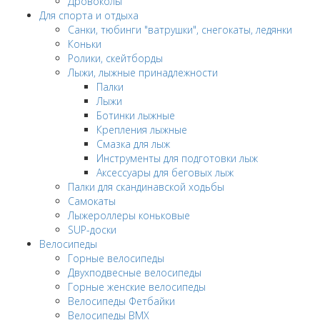
Дровоколы
Для спорта и отдыха
Санки, тюбинги "ватрушки", снегокаты, ледянки
Коньки
Ролики, скейтборды
Лыжи, лыжные принадлежности
Палки
Лыжи
Ботинки лыжные
Крепления лыжные
Смазка для лыж
Инструменты для подготовки лыж
Аксессуары для беговых лыж
Палки для скандинавской ходьбы
Самокаты
Лыжероллеры коньковые
SUP-доски
Велосипеды
Горные велосипеды
Двухподвесные велосипеды
Горные женские велосипеды
Велосипеды Фетбайки
Велосипеды BMX