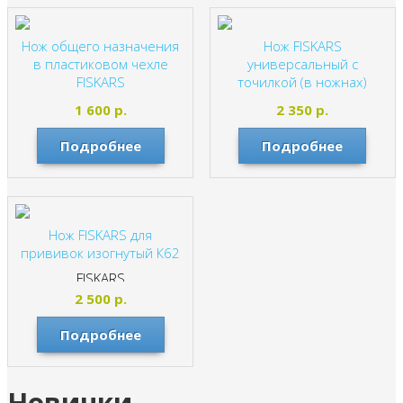
Нож общего назначения
Нож FISKARS
в пластиковом чехле
универсальный с
FISKARS
точилкой (в ножнах)
FISKARS
FISKARS
1 600
р.
2 350
р.
Подробнее
Подробнее
Нож FISKARS для
прививок изогнутый К62
FISKARS
2 500
р.
Подробнее
Новинки