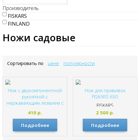
Производитель
FISKARS
FINLAND
Ножи садовые
Сортировать по
цене
популярности
Нож с двукомпонентной
Нож для прививок
рукояткой с
FISKARS К60
нержавеющим лезвием с
FISKARS
ножнами FINLAND 2102
410
р.
2 500
р.
FINLAND
Подробнее
Подробнее