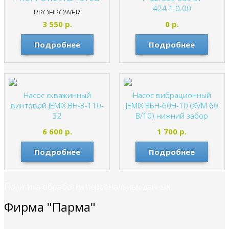
424.1.0.00
PROFIPOWER
3 550
р.
0
р.
Подробнее
Подробнее
Насос скважинный
Насос вибрационный
винтовой JEMIX ВН-3-110-
JEMIX ВБН-60Н-10 (XVM 60
32
В/10) нижний забор
JEMIX
JEMIX
6 600
р.
1 700
р.
Подробнее
Подробнее
Политика обработки персональных данных
Фирма "Парма"