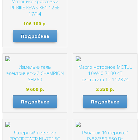
Мотоцикл кроссовый
PITBIKE KEWS K61 125E
17/14
MOTOLAND
106 100
р.
Подробнее
Измельчитель
Масло моторное MOTUL
электрический CHAMPION
10W40 7100 4T
SH260
синтетика 1л 112874
CHAMPION
MOTUL
9 600
р.
2 330
р.
Подробнее
Подробнее
Лазерный нивелир
Рубанок "Интерскол"
PROFIPOWER NL-7016G
Р-82/650 650 Вт