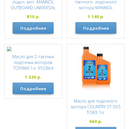
лодоч. мот. MANNOL
тактного лодочного
OUTBOARD UNIVERSAL
мотора MANNOL
TC-W2 7208 минер.1л
OUTBOARD MARINE 7207
810
р.
1 140
р.
TC-W3 1л
MANNOL
Подробнее
Подробнее
Масло для 2-тактных
лодочных моторов
TOYAMA 1л. 952864
TOYAMA
1 230
р.
Подробнее
Масло для лодочного
мотора COUNTRY ST-505
TCW3 1л.
COUNTRY
660
р.