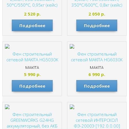
50°С/550°С, 0,95кг (кейс)
350°С/600°С, 0,8кг (кейс)
ВИХРЬ
ВИХРЬ
2 520
р.
2 050
р.
Подробнее
Подробнее
Фен строительный
Фен строительный
сетевой MAKITA HG5030K
сетевой MAKITA HG6030К
MAKITA
MAKITA
5 990
р.
6 990
р.
Подробнее
Подробнее
Фен строительный
Фен строительный
GREENWORKS G24HG
сетевой ИНТЕРСКОЛ
аккумуляторный, без АКБ
ФЭ-2000Э [192.0.0.00]