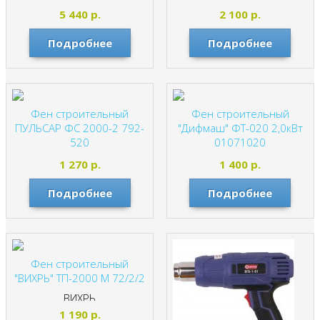
и ЗУ 3400207
ИНТЕРСКОЛ
5 440
р.
2 100
р.
Greenworks
Подробнее
Подробнее
Фен строительный
Фен строительный
ПУЛЬСАР ФС 2000-2 792-
"Дифмаш" ФТ-020 2,0кВт
520
01071020
ПУЛЬСАР
Дифмаш
1 270
р.
1 400
р.
Подробнее
Подробнее
Фен строительный
"ВИХРЬ" ТП-2000 М 72/2/2
ВИХРЬ
1 190
р.