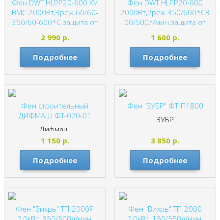
Фен DWT HLPP20-600 KV
Фен DWT HLPP20-600
BMC 2000Вт,3реж.60/60-
2000Вт,2реж.350/600*С3
350/60-600*С защита от
00/500л/мин.защита от
перегрева,4насадки,0,77
перегрева, 4насадки,
2 990
р.
1 600
р.
кг.(кейс)
0,63кг.(коробка)
DWT
DWT
Подробнее
Подробнее
Фен строительный
Фен "ЗУБР" ФТ-П1800
ДИФМАШ ФТ-020-01
ЗУБР
Дифмаш
1 150
р.
3 850
р.
Подробнее
Подробнее
Фен "Вихрь" ТП-2000Р
Фен "Вихрь" ТП-2000
2,0кВт, 350/500л/мин,
2,0кВт, 150/550л/мин,