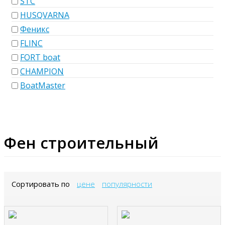
STC
HUSQVARNA
Феникс
FLINC
FORT boat
CHAMPION
BoatMaster
Фен строительный
Сортировать по
цене
популярности