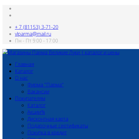
+ 7 (81153) 3-71-20
vlparma@mail.ru
Пн - Пт 9:00 - 17:00
Главная
Каталог
О нас
Фирма "Парма"
Вакансии
Покупателям
Каталог
Акции%
Дисконтная карта
Подарочные сертификаты
Покупка в кредит