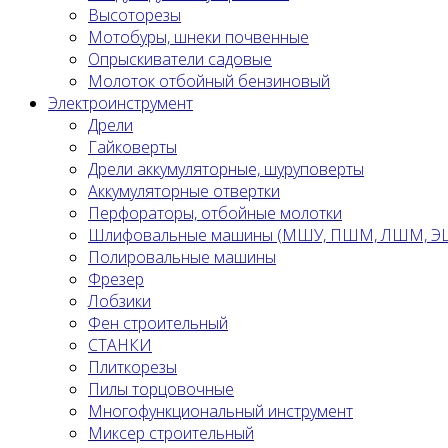
Высоторезы
Мотобуры, шнеки почвенные
Опрыскиватели садовые
Молоток отбойный бензиновый
Электроинструмент
Дрели
Гайковерты
Дрели аккумуляторные, шуруповерты
Аккумуляторные отвертки
Перфораторы, отбойные молотки
Шлифовальные машины (МШУ, ПШМ, ЛШМ, 
Полировальные машины
Фрезер
Лобзики
Фен строительный
СТАНКИ
Плиткорезы
Пилы торцовочные
Многофункциональный инструмент
Миксер строительный