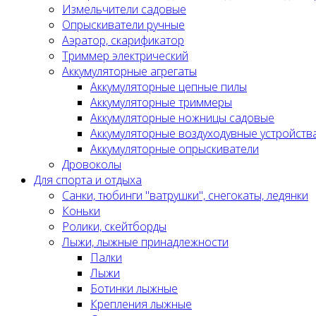
Измельчители садовые
Опрыскиватели ручные
Аэратор, скарификатор
Триммер электрический
Аккумуляторные агрегаты
Аккумуляторные цепные пилы
Аккумуляторные триммеры
Аккумуляторные ножницы садовые
Аккумуляторные воздуходувные устройств
Аккумуляторные опрыскиватели
Дровоколы
Для спорта и отдыха
Санки, тюбинги "ватрушки", снегокаты, ледянки
Коньки
Ролики, скейтборды
Лыжи, лыжные принадлежности
Палки
Лыжи
Ботинки лыжные
Крепления лыжные