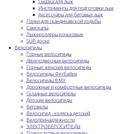
Смазка для лыж
Инструменты для подготовки лыж
Аксессуары для беговых лыж
Палки для скандинавской ходьбы
Самокаты
Лыжероллеры коньковые
SUP-доски
Велосипеды
Горные велосипеды
Двухподвесные велосипеды
Горные женские велосипеды
Велосипеды Фетбайки
Велосипеды BMX
Дорожные и комфортные велосипеды
Складные велосипеды
Детские велосипеды
Беговелы
Велосипед - коляска детский
Велопринадлежности
ЭЛЕКТРОВЕЛОСИПЕДЫ
Подростковые велосипеды