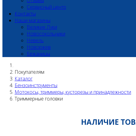
Отзывы
Сервисный центр
Контакты
Наши магазины
Великие Луки
Новосокольники
Невель
Новоржев
Бежаницы
Покупателям
Каталог
Бензоинструменты
Мотокосы, триммеры, кусторезы и принадлежности
Триммерные головки
НАЛИЧИЕ ТОВА