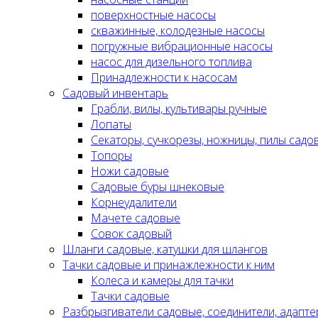
поверхностные насосы
скважинные, колодезные насосы
погружные вибрационные насосы
насос для дизельного топлива
Принадлежности к насосам
Садовый инвентарь
Грабли, вилы, культивары ручные
Лопаты
Секаторы, сучкорезы, ножницы, пилы садо
Топоры
Ножи садовые
Садовые буры шнековые
Корнеудалители
Мачете садовые
Совок садовый
Шланги садовые, катушки для шлангов
Тачки садовые и принажлежности к ним
Колеса и камеры для тачки
Тачки садовые
Разбрызгиватели садовые, соединители, адапте