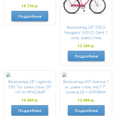
STELS
16 730
р.
Подробнее
Велосипед 28" STELS
Navigator 300 (С) Gent 1
скор. рама сталь
STELS
12 200
р.
Подробнее
Велосипед 28" Legenda
Велосипед AIST Avenue 1
390 7ск. рама сталь 20"
ск., рама сталь, вес17" ,
18.1кг КРАСНЫЙ
колеса 26 + КОРЗИНА
STELS
AIST
16 960
р.
12 900
р.
Подробнее
Подробнее