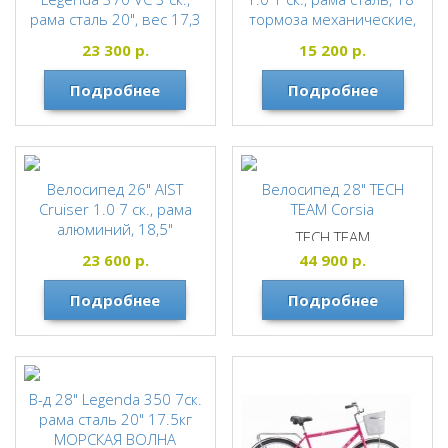
рама сталь 20", вес 17,3
тормоза механические,
кг
16кг + КОРЗИНА
23 300
р.
15 200
р.
STELS
AIST
Подробнее
Подробнее
Велосипед 26" AIST
Велосипед 28" TECH
Cruiser 1.0 7 ск., рама
TEAM Corsia
алюминий, 18,5"
TECH TEAM
тормоза механические,
23 600
р.
44 900
р.
16кг
AIST
Подробнее
Подробнее
В-д 28" Legenda 350 7ск.
рама сталь 20" 17.5кг
МОРСКАЯ ВОЛНА