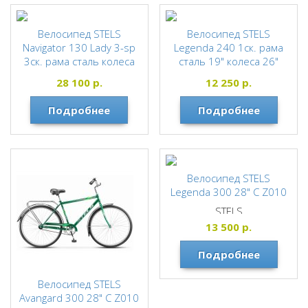
Велосипед STELS
Велосипед STELS
Navigator 130 Lady 3-sp
Legenda 240 1ск. рама
3ск. рама сталь колеса
сталь 19" колеса 26"
26"
STELS
28 100
р.
12 250
р.
STELS
Подробнее
Подробнее
Велосипед STELS
Legenda 300 28" С Z010
STELS
13 500
р.
Подробнее
Велосипед STELS
Avangard 300 28" C Z010