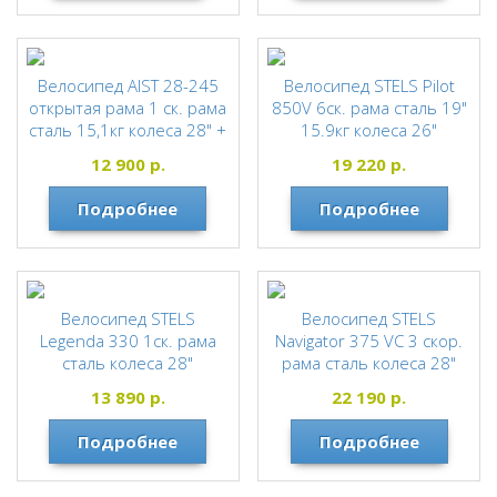
Велосипед AIST 28-245
Велосипед STELS Pilot
открытая рама 1 ск. рама
850V 6ск. рама сталь 19"
сталь 15,1кг колеса 28" +
15.9кг колеса 26"
КОРЗИНА
STELS
12 900
р.
19 220
р.
AIST
Подробнее
Подробнее
Велосипед STELS
Велосипед STELS
Legenda 330 1ск. рама
Navigator 375 VС 3 скор.
сталь колеса 28"
рама сталь колеса 28"
STELS
STELS
13 890
р.
22 190
р.
Подробнее
Подробнее