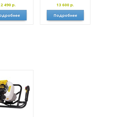
43, 252, 352
2 490
р.
13 600
р.
CHAMPION
одробнее
Подробнее