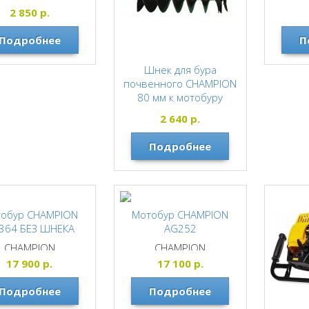
G243, 252, 352
AG2
2 850
р.
CHAMPION
Подробнее
П
Шнек для бура
почвенного CHAMPION
80 мм к мотобуру
AG243, 252, 352
2 640
р.
CHAMPION
Подробнее
обур CHAMPION
Мотобур CHAMPION
364 БЕЗ ШНЕКА
AG252
CHAMPION
CHAMPION
17 900
р.
17 100
р.
Подробнее
Подробнее