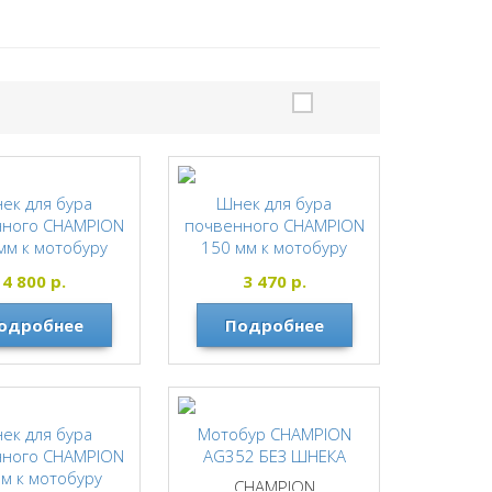
ек для бура
Шнек для бура
нного CHAMPION
почвенного CHAMPION
мм к мотобуру
150 мм к мотобуру
G252, 352
AG243, 252, 352
4 800
р.
3 470
р.
CHAMPION
CHAMPION
одробнее
Подробнее
ек для бура
Мотобур CHAMPION
нного CHAMPION
AG352 БЕЗ ШНЕКА
мм к мотобуру
CHAMPION