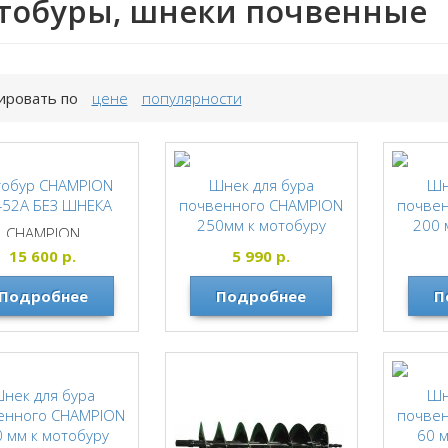
тобуры, шнеки почвенные
ировать по
цене
популярности
обур CHAMPION
Шнек для бура
Шн
52A БЕЗ ШНЕКА
почвенного CHAMPION
почве
250мм к мотобуру
200 
CHAMPION
AG252, 352
A
15 600
р.
5 990
р.
CHAMPION
Подробнее
Подробнее
П
нек для бура
Шн
енного CHAMPION
почве
 мм к мотобуру
60 