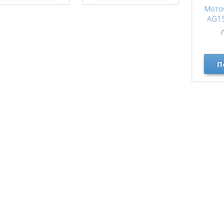
Мото
AG1
П