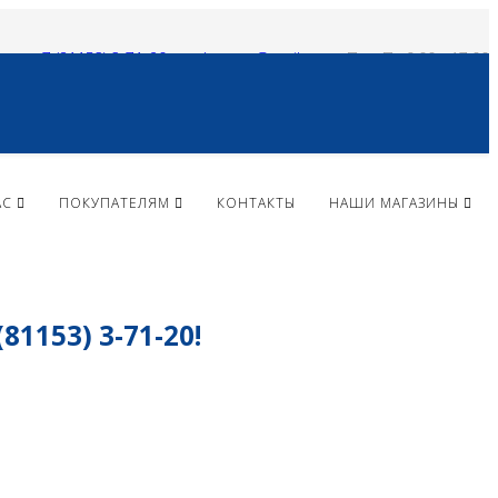
+ 7 (81153) 3-71-20
vlparma@mail.ru
Пн - Пт 9:00 - 17:00
АС
ПОКУПАТЕЛЯМ
КОНТАКТЫ
НАШИ МАГАЗИНЫ
153) 3-71-20!