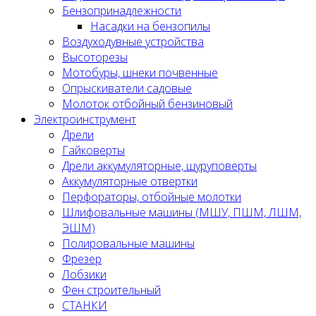
Бензопринадлежности
Насадки на бензопилы
Воздуходувные устройства
Высоторезы
Мотобуры, шнеки почвенные
Опрыскиватели садовые
Молоток отбойный бензиновый
Электроинструмент
Дрели
Гайковерты
Дрели аккумуляторные, шуруповерты
Аккумуляторные отвертки
Перфораторы, отбойные молотки
Шлифовальные машины (МШУ, ПШМ, ЛШМ,
ЭШМ)
Полировальные машины
Фрезер
Лобзики
Фен строительный
СТАНКИ