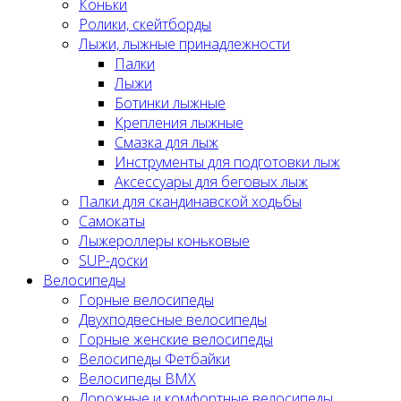
Коньки
Ролики, скейтборды
Лыжи, лыжные принадлежности
Палки
Лыжи
Ботинки лыжные
Крепления лыжные
Смазка для лыж
Инструменты для подготовки лыж
Аксессуары для беговых лыж
Палки для скандинавской ходьбы
Самокаты
Лыжероллеры коньковые
SUP-доски
Велосипеды
Горные велосипеды
Двухподвесные велосипеды
Горные женские велосипеды
Велосипеды Фетбайки
Велосипеды BMX
Дорожные и комфортные велосипеды