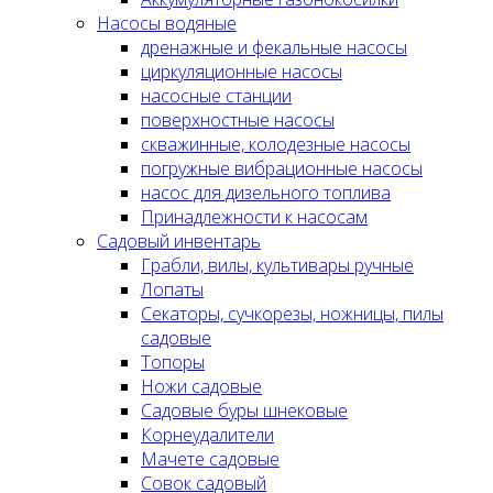
Насосы водяные
дренажные и фекальные насосы
циркуляционные насосы
насосные станции
поверхностные насосы
скважинные, колодезные насосы
погружные вибрационные насосы
насос для дизельного топлива
Принадлежности к насосам
Садовый инвентарь
Грабли, вилы, культивары ручные
Лопаты
Секаторы, сучкорезы, ножницы, пилы
садовые
Топоры
Ножи садовые
Садовые буры шнековые
Корнеудалители
Мачете садовые
Совок садовый