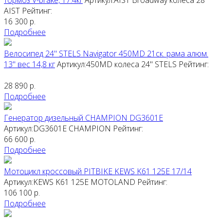
тормоз V-brake, 17.4кг
Артикул:AIST Broadway колеса 28"
AIST
Рейтинг:
16 300
р.
Подробнее
Велосипед 24" STELS Navigator 450MD 21ск. рама алюм.
13" вес 14,8 кг
Артикул:450MD колеса 24"
STELS
Рейтинг:
28 890
р.
Подробнее
Генератор дизельный CHAMPION DG3601E
Артикул:DG3601E
CHAMPION
Рейтинг:
66 600
р.
Подробнее
Мотоцикл кроссовый PITBIKE KEWS K61 125E 17/14
Артикул:KEWS K61 125E
MOTOLAND
Рейтинг:
106 100
р.
Подробнее