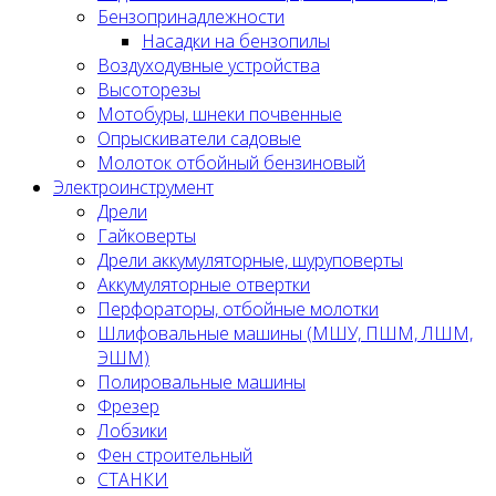
Бензопринадлежности
Насадки на бензопилы
Воздуходувные устройства
Высоторезы
Мотобуры, шнеки почвенные
Опрыскиватели садовые
Молоток отбойный бензиновый
Электроинструмент
Дрели
Гайковерты
Дрели аккумуляторные, шуруповерты
Аккумуляторные отвертки
Перфораторы, отбойные молотки
Шлифовальные машины (МШУ, ПШМ, ЛШМ,
ЭШМ)
Полировальные машины
Фрезер
Лобзики
Фен строительный
СТАНКИ