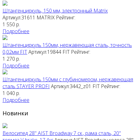
Штангенциркуль, 150 мм, электронный Matrix
Артикул:31611
MATRIX
Рейтинг:
1 550
р.
Подробнее
Штангенциркуль 150мм, нержавеющая сталь, точность
0,02мм FIT
Артикул:19844
FIT
Рейтинг:
1 270
р.
Подробнее
Штангенциркуль 150мм с глубиномером, нержавеющая
сталь STAYER PROFI
Артикул:3442_z01
FIT
Рейтинг:
1 040
р.
Подробнее
Новинки
Велосипед 28" AIST Broadway 7 ск., рама сталь, 20"