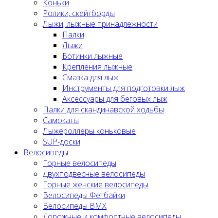
Коньки
Ролики, скейтборды
Лыжи, лыжные принадлежности
Палки
Лыжи
Ботинки лыжные
Крепления лыжные
Смазка для лыж
Инструменты для подготовки лыж
Аксессуары для беговых лыж
Палки для скандинавской ходьбы
Самокаты
Лыжероллеры коньковые
SUP-доски
Велосипеды
Горные велосипеды
Двухподвесные велосипеды
Горные женские велосипеды
Велосипеды Фетбайки
Велосипеды BMX
Дорожные и комфортные велосипеды