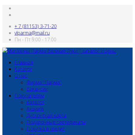
+ 7 (81153) 3-71-20
vlparma@mail.ru
Пн - Пт 9:00 - 17:00
Главная
Каталог
О нас
Фирма "Парма"
Вакансии
Покупателям
Каталог
Акции%
Дисконтная карта
Подарочные сертификаты
Покупка в кредит