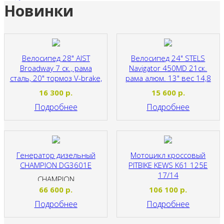
Новинки
Велосипед 28" AIST
Велосипед 24" STELS
Broadway 7 ск., рама
Navigator 450MD 21ск.
сталь, 20" тормоз V-brake,
рама алюм. 13" вес 14,8
17.4кг
кг
16 300
р.
15 600
р.
AIST
STELS
Подробнее
Подробнее
Генератор дизельный
Мотоцикл кроссовый
CHAMPION DG3601E
PITBIKE KEWS K61 125E
17/14
CHAMPION
MOTOLAND
66 600
р.
106 100
р.
Подробнее
Подробнее