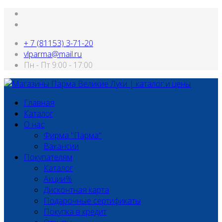
+ 7 (81153) 3-71-20
vlparma@mail.ru
Пн - Пт 9:00 - 17:00
Главная
Каталог
О нас
Фирма "Парма"
Вакансии
Покупателям
Каталог
Акции%
Дисконтная карта
Подарочные сертификаты
Покупка в кредит