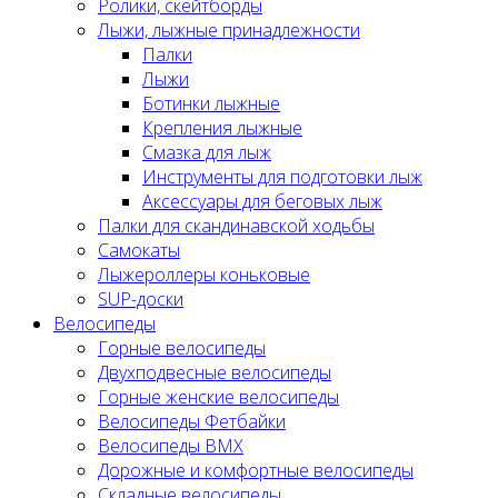
Ролики, скейтборды
Лыжи, лыжные принадлежности
Палки
Лыжи
Ботинки лыжные
Крепления лыжные
Смазка для лыж
Инструменты для подготовки лыж
Аксессуары для беговых лыж
Палки для скандинавской ходьбы
Самокаты
Лыжероллеры коньковые
SUP-доски
Велосипеды
Горные велосипеды
Двухподвесные велосипеды
Горные женские велосипеды
Велосипеды Фетбайки
Велосипеды BMX
Дорожные и комфортные велосипеды
Складные велосипеды