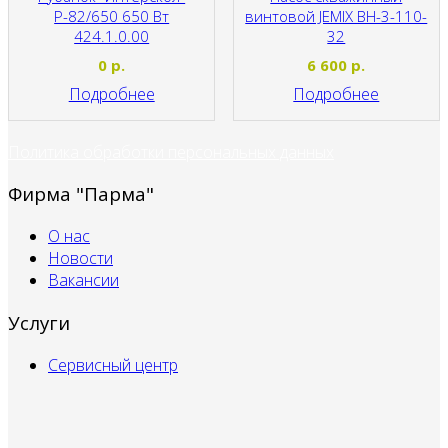
Р-82/650 650 Вт
винтовой JEMIX ВН-3-110-
424.1.0.00
32
JEMIX
0
р.
6 600
р.
Подробнее
Подробнее
Политика обработки персональных данных
Фирма "Парма"
О нас
Новости
Вакансии
Услуги
Сервисный центр