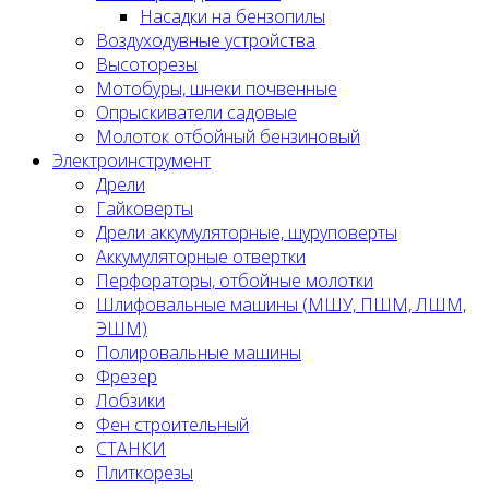
Насадки на бензопилы
Воздуходувные устройства
Высоторезы
Мотобуры, шнеки почвенные
Опрыскиватели садовые
Молоток отбойный бензиновый
Электроинструмент
Дрели
Гайковерты
Дрели аккумуляторные, шуруповерты
Аккумуляторные отвертки
Перфораторы, отбойные молотки
Шлифовальные машины (МШУ, ПШМ, ЛШМ,
ЭШМ)
Полировальные машины
Фрезер
Лобзики
Фен строительный
СТАНКИ
Плиткорезы