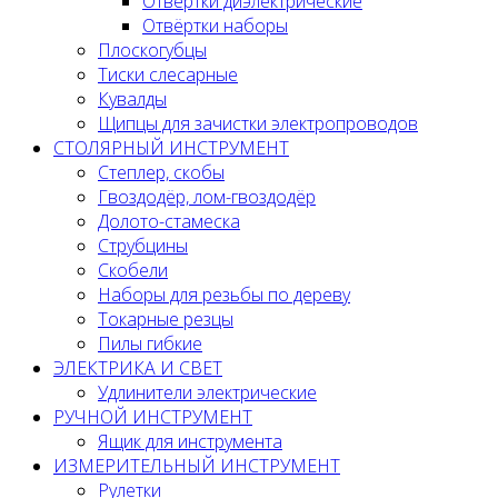
Отвёртки диэлектрические
Отвёртки наборы
Плоскогубцы
Тиски слесарные
Кувалды
Щипцы для зачистки электропроводов
СТОЛЯРНЫЙ ИНСТРУМЕНТ
Степлер, скобы
Гвоздодёр, лом-гвоздодёр
Долото-стамеска
Струбцины
Скобели
Наборы для резьбы по дереву
Токарные резцы
Пилы гибкие
ЭЛЕКТРИКА И СВЕТ
Удлинители электрические
РУЧНОЙ ИНСТРУМЕНТ
Ящик для инструмента
ИЗМЕРИТЕЛЬНЫЙ ИНСТРУМЕНТ
Рулетки