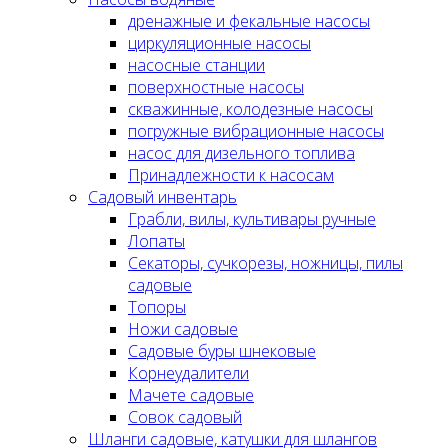
дренажные и фекальные насосы
циркуляционные насосы
насосные станции
поверхностные насосы
скважинные, колодезные насосы
погружные вибрационные насосы
насос для дизельного топлива
Принадлежности к насосам
Садовый инвентарь
Грабли, вилы, культивары ручные
Лопаты
Секаторы, сучкорезы, ножницы, пилы
садовые
Топоры
Ножи садовые
Садовые буры шнековые
Корнеудалители
Мачете садовые
Совок садовый
Шланги садовые, катушки для шлангов