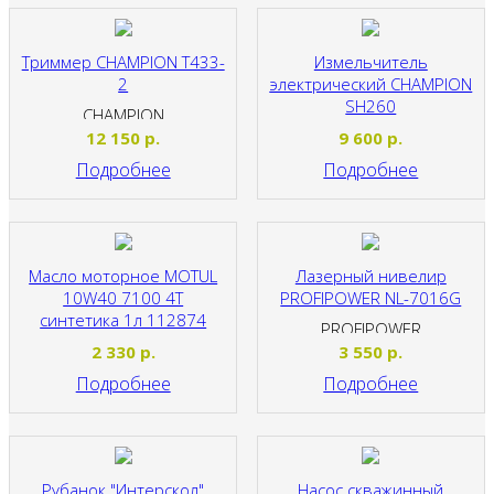
Триммер CHAMPION T433-
Измельчитель
2
электрический CHAMPION
SH260
CHAMPION
CHAMPION
12 150
р.
9 600
р.
Подробнее
Подробнее
Масло моторное MOTUL
Лазерный нивелир
10W40 7100 4T
PROFIPOWER NL-7016G
синтетика 1л 112874
PROFIPOWER
MOTUL
2 330
р.
3 550
р.
Подробнее
Подробнее
Рубанок "Интерскол"
Насос скважинный