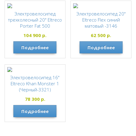
Электровелосипед
Электровелосипед 20"
трехколесный 20" Eltreco
Eltreco Flex синий
Porter Fat 500
матовый -3146
серебристый матовый
ELTRECO
104 900
р.
62 500
р.
-3206
ELTRECO
Подробнее
Подробнее
Электровелосипед 16"
Eltreco Khan Monster 1
(Черный-3321)
ELTRECO
78 300
р.
Подробнее