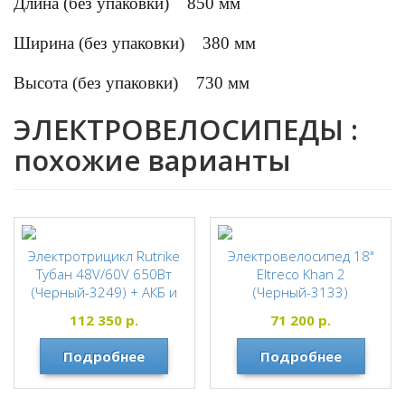
Длина (без упаковки)
850 мм
Ширина (без упаковки)
380 мм
Высота (без упаковки)
730 мм
ЭЛЕКТРОВЕЛОСИПЕДЫ :
похожие варианты
Электротрицикл Rutrike
Электровелосипед 18"
Тубан 48V/60V 650Вт
Eltreco Khan 2
(Черный-3249) + АКБ и
(Черный-3133)
ЗУ
ELTRECO
112 350
р.
71 200
р.
Rutrike
Подробнее
Подробнее